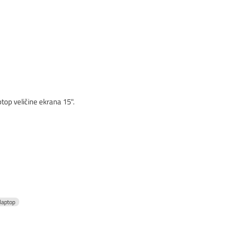
top veličine ekrana 15".
laptop