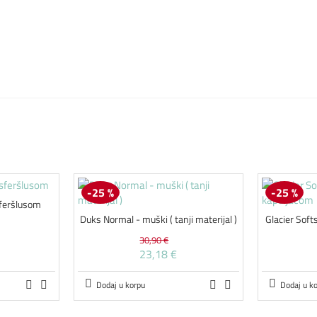
-25 %
-25 %
sferšlusom
Duks Normal - muški ( tanji materijal )
Glacier Soft
30,90 €
23,18 €
Dodaj u korpu
Dodaj u k