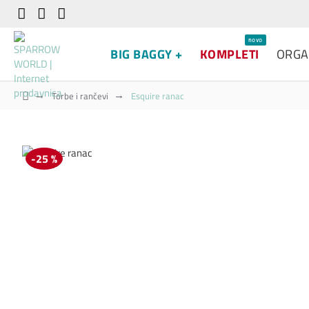
novo
BIG BAGGY +
KOMPLETI
ORGA
Torbe i rančevi
Esquire ranac
-25 %