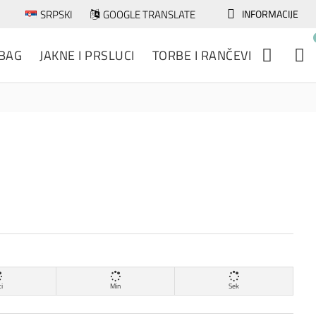
SRPSKI
GOOGLE TRANSLATE
INFORMACIJE
 BAG
JAKNE I PRSLUCI
TORBE I RANČEVI
i
Min
Sek