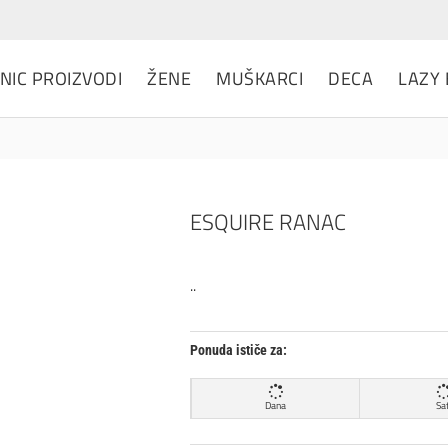
NIC PROIZVODI
ŽENE
MUŠKARCI
DECA
LAZY
ESQUIRE RANAC
..
Ponuda ističe za:
Dana
Sat