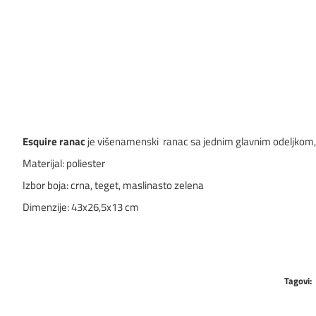
Esquire ranac
je višenamenski ranac sa jednim glavnim odeljkom, p
Materijal: poliester
Izbor boja: crna, teget, maslinasto zelena
Dimenzije: 43x26,5x13 cm
Tagovi: