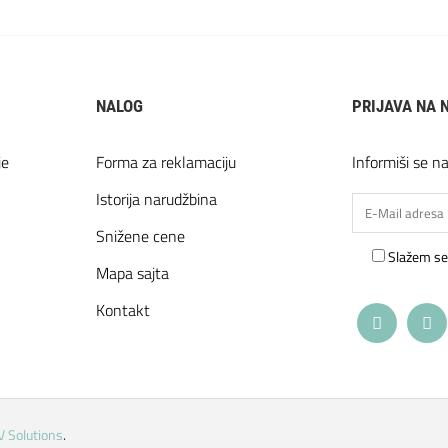
NALOG
PRIJAVA NA 
je
Forma za reklamaciju
Informiši se n
Istorija narudžbina
Snižene cene
Slažem se
Mapa sajta
Kontakt
V Solutions
.