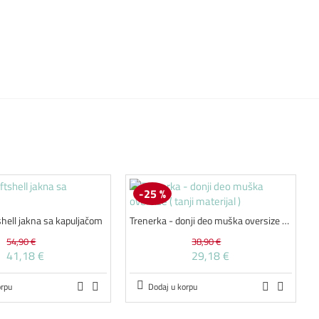
-25 %
shell jakna sa kapuljačom
Trenerka - donji deo muška oversize ( tanji materijal )
54,90 €
38,90 €
41,18 €
29,18 €
orpu
Dodaj u korpu