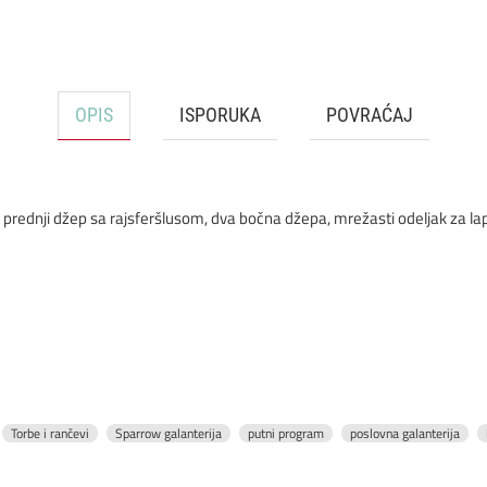
OPIS
ISPORUKA
POVRAĆAJ
rednji džep sa rajsferšlusom, dva bočna džepa, mrežasti odeljak za lap
Torbe i rančevi
Sparrow galanterija
putni program
poslovna galanterija