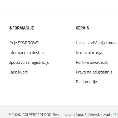
INFORMACIJE
SERVIS
Ko je SPARROW?
Uslovi korišćenja i proda
Informacije o dostavi
Načini plaćanja
Uputstvo za registraciju
Politika privatnosti
Kako kupiti
Pravo na odustajanje
Reklamacije
©
2026. IGGI PERCEPT DOO. Sva prava zadržana. Softverska izrada
STI