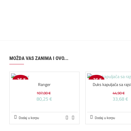
MOŽDA VAS ZANIMA I OVO...
-25 %
-25 %
Ranger
Duks kapuljača sa raj
107,00 €
44,90 €
80,25 €
33,68 €
Dodaj u korpu
Dodaj u korpu