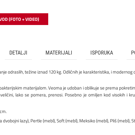
VOD (FOTO + VIDEO)
DETALJI
MATERIJALI
ISPORUKA
P
je odraslih, težine iznad 120 kg. Odličnih je karakteristika, i modernog d
ibakterijskim materijalom. Veoma je udoban i oblikuje se prema pokretima 
ličini, lako se pomera, prenosi. Posebno je omiljen kod visokih i krup
0cm.
za dvobojni lazy), Pertle (mebl), Soft (mebl), Meksiko (mebl), Pliš (mebl), 