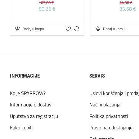
107,00 €
44,90 €
80,25 €
33,68 €
Dodaj u korpu
Dodaj u korpu
INFORMACIJE
SERVIS
Ko je SPARROW?
Uslovi korišćenja i proda
Informacije o dostavi
Načini plaćanja
Uputstvo za registraciju
Politika privatnosti
Kako kupiti
Pravo na odustajanje