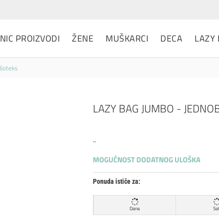
NIC PROIZVODI
ŽENE
MUŠKARCI
DECA
LAZY
 šoteks
LAZY BAG JUMBO - JEDNO
..
MOGUĆNOST DODATNOG ULOŠKA
Ponuda ističe za:
Dana
Sat