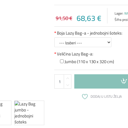
Lager:
NA
68,63 €
91,50 €
Šifra pro
Boja Lazy Bag-a - jednobojni šoteks:
Veličina Lazy Bag-a:
Jumbo (110 x 130 x 320 cm)
DODAJ U LISTU ŽELJA