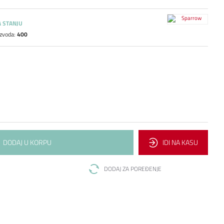
 STANJU
izvoda:
400
DODAJ U KORPU
IDI NA KASU
DODAJ ZA POREĐENJE