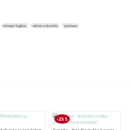
stiropor kuglice
odmor u dvoristu
proslave
-25 %
shell jakna sa kapuljačom
Trenerka - donji deo muška oversize ( tanji materijal )