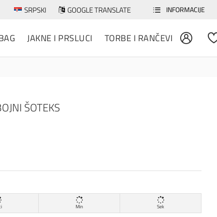
SRPSKI
GOOGLE TRANSLATE
INFORMACIJE
 BAG
JAKNE I PRSLUCI
TORBE I RANČEVI
BOJNI ŠOTEKS
i
Min
Sek