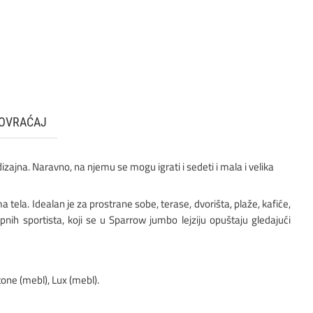
OVRAĆAJ
izajna. Naravno, na njemu se mogu igrati i sedeti i mala i velika
tela. Idealan je za prostrane sobe, terase, dvorišta, plaže, kafiće,
nih sportista, koji se u Sparrow jumbo lejziju opuštaju gledajući
Stone (mebl), Lux (mebl).