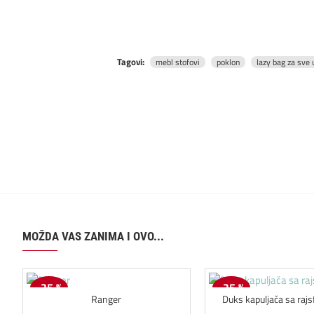
Tagovi:
mebl stofovi
poklon
lazy bag za sve 
MOŽDA VAS ZANIMA I OVO...
-25 %
-25 %
Ranger
Duks kapuljača sa raj