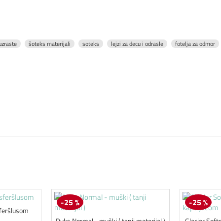
uzraste
šoteks materijali
soteks
lejzi za decu i odrasle
fotelja za odmor
-25 %
-25 %
sferšlusom
Duks Normal - muški ( tanji materijal )
Glacier Soft