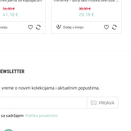
54,90 €
38,90 €
41,18 €
29,18 €
korpu
Dodaj u korpu
NEWSLETTER
a vreme o novim kolekcijama i aktuelnim popustima.
PRIJAVA
 sa sadržajem
Politika privatnosti