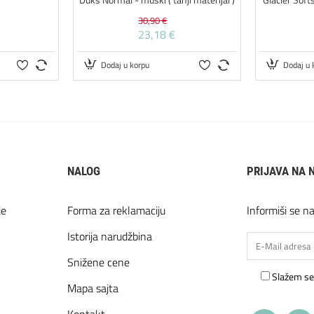
30,90 €
23,18 €
Dodaj u korpu
Dodaj u 
NALOG
PRIJAVA NA 
je
Forma za reklamaciju
Informiši se n
Istorija narudžbina
Snižene cene
Slažem se
Mapa sajta