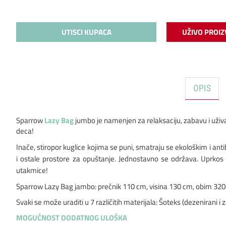
UTISCI KUPACA
UŽIVO PROIZ
OPIS
Sparrow
Lazy Bag
jumbo je namenjen za relaksaciju, zabavu i uživan
deca!
Inače, stiropor kuglice kojima se puni, smatraju se ekološkim i ant
i ostale prostore za opuštanje. Jednostavno se održava. Uprkos ve
utakmice!
Sparrow Lazy Bag jambo: prečnik 110 cm, visina 130 cm, obim 32
Svaki se može uraditi u 7 različitih materijala: Šoteks (dezenirani i 
MOGUĆNOST DODATNOG ULOŠKA