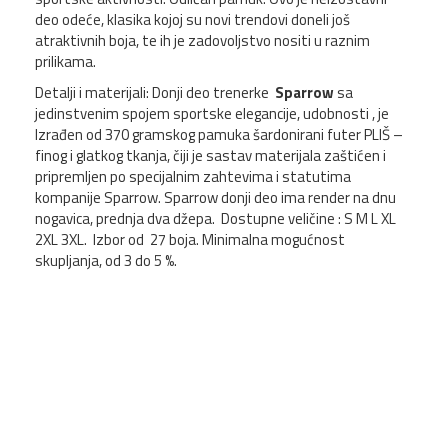
deo odeće, klasika kojoj su novi trendovi doneli još
atraktivnih boja, te ih je zadovoljstvo nositi u raznim
prilikama.
Detalji i materijali: Donji deo trenerke
Sparrow
sa
jedinstvenim spojem sportske elegancije, udobnosti , je
Izrađen od 370 gramskog pamuka šardonirani futer PLIŠ –
finog i glatkog tkanja, čiji je sastav materijala zaštićen i
pripremljen po specijalnim zahtevima i statutima
kompanije Sparrow. Sparrow donji deo ima render na dnu
nogavica, prednja dva džepa. Dostupne veličine : S M L XL
2XL 3XL. Izbor od 27 boja. Minimalna mogućnost
skupljanja, od 3 do 5 %.