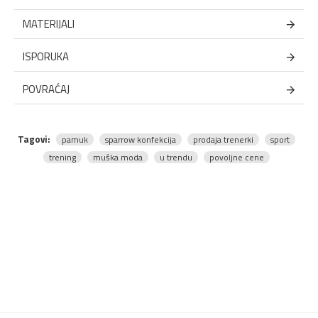
MATERIJALI
ISPORUKA
POVRAĆAJ
Tagovi:
pamuk
sparrow konfekcija
prodaja trenerki
sport
trening
muška moda
u trendu
povoljne cene