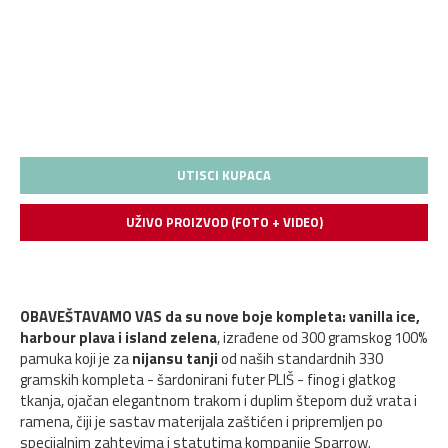
UTISCI KUPACA
UŽIVO PROIZVOD (FOTO + VIDEO)
OBAVEŠTAVAMO VAS da su nove boje kompleta: vanilla ice,
harbour plava i island zelena
, izrađene od 300 gramskog 100%
pamuka koji je za
nijansu tanji
od naših standardnih 330
gramskih kompleta - šardonirani futer PLIŠ - finog i glatkog
tkanja, ojačan elegantnom trakom i duplim štepom duž vrata i
ramena, čiji je sastav materijala zaštićen i pripremljen po
specijalnim zahtevima i statutima kompanije Sparrow.