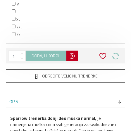
M
L
XL
2XL
3XL
DODAJ U KORPU
ODREDITE VELIČINU TRENERKE
OPIS
Sparrow trenerka donji deo muška normal
, je
namenjena muškarcima svih generacija za svakodnevne i
sportske aktivnosti. Odličan pamuk. Ovo je neizostavni