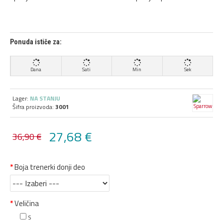
Ponuda ističe za:
Dana
Sati
Min
Sek
Lager:
NA STANJU
Šifra proizvoda:
3001
27,68 €
36,90 €
Boja trenerki donji deo
Veličina
S