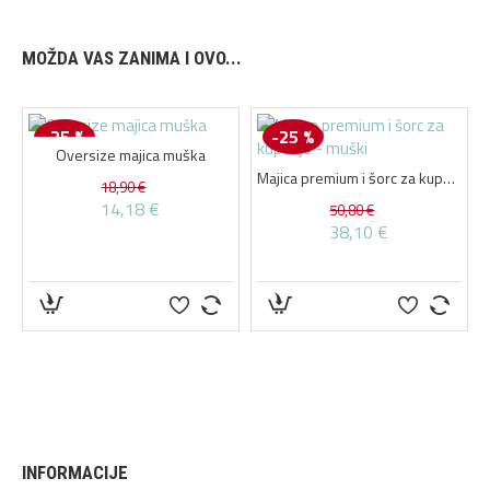
MOŽDA VAS ZANIMA I OVO...
-25 %
-25 %
Oversize majica muška
Majica premium i šorc za kupanje - muški
18,90 €
14,18 €
50,80 €
38,10 €
INFORMACIJE