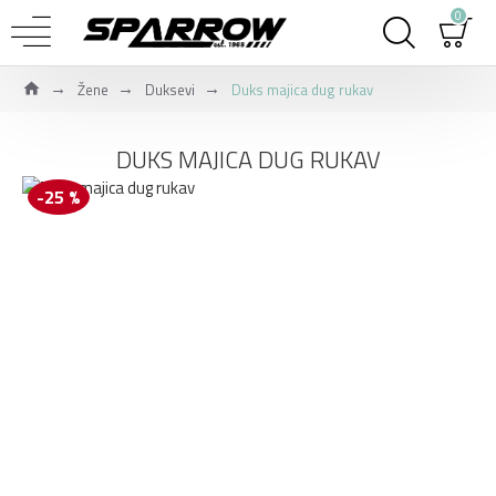
0
Žene
Duksevi
Duks majica dug rukav
DUKS MAJICA DUG RUKAV
-25 %