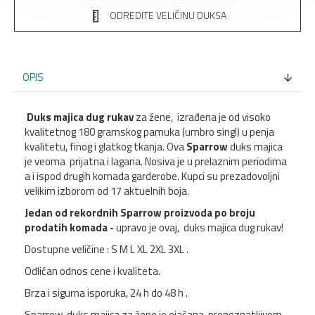
ODREDITE VELIČINU DUKSA
OPIS
Duks majica dug rukav
za žene, izrađena je od visoko
kvalitetnog 180 gramskog pamuka (umbro singl) u penja
kvalitetu, finog i glatkog tkanja. Ova
Sparrow
duks majica
je veoma prijatna i lagana. Nosiva je u prelaznim periodima
a i ispod drugih komada garderobe. Kupci su prezadovoljni
velikim izborom od 17 aktuelnih boja.
Jedan od rekordnih Sparrow proizvoda po broju
prodatih komada -
upravo je ovaj, duks majica dug rukav!
Dostupne veličine : S M L XL 2XL 3XL .
Odličan odnos cene i kvaliteta.
Brza i sigurna isporuka, 24 h do 48 h .
Sparrow duks majica za žene je ojačana prepoznatljivom