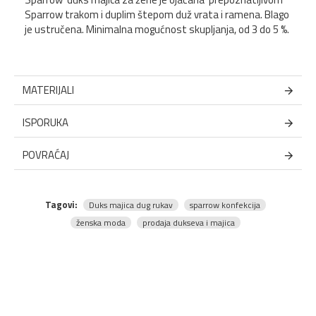
Sparrow trakom i duplim štepom duž vrata i ramena. Blago
je ustručena. Minimalna mogućnost skupljanja, od 3 do 5 %.
MATERIJALI
ISPORUKA
POVRAĆAJ
Tagovi:
Duks majica dug rukav
sparrow konfekcija
ženska moda
prodaja dukseva i majica