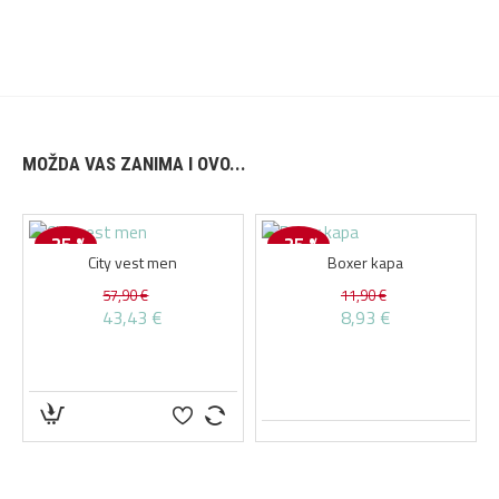
MOŽDA VAS ZANIMA I OVO...
-25 %
-25 %
City vest men
Boxer kapa
57,90 €
11,90 €
43,43 €
8,93 €