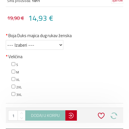
Šifra proizvoda:
1011
14,93 €
19,90 €
Boja Duks majica dug rukav ženska
Veličina
S
M
XL
2XL
3XL
DODAJ U KORPU