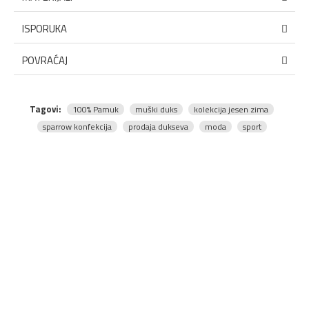
ISPORUKA
POVRAĆAJ
Tagovi:
100% Pamuk
muški duks
kolekcija jesen zima
sparrow konfekcija
prodaja dukseva
moda
sport