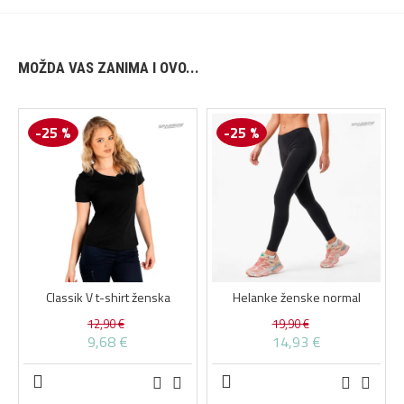
MOŽDA VAS ZANIMA I OVO...
-25 %
-25 %
Classik V t-shirt ženska
Helanke ženske normal
12,90 €
19,90 €
9,68 €
14,93 €