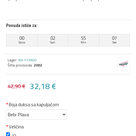
Ponuda ističe za:
00
02
55
06
Dana
Sati
Min
Sek
Lager:
NA STANJU
Šifra proizvoda:
2002
32,18 €
42,90 €
Boja duksa sa kapuljačom
Veličina
XS