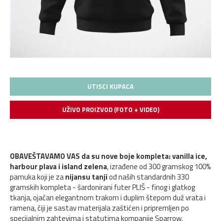
UTISCI KUPACA
UŽIVO PROIZVOD (FOTO + VIDEO)
OBAVEŠTAVAMO VAS da su nove boje kompleta: vanilla ice,
harbour plava i island zelena
, izrađene od 300 gramskog 100%
pamuka koji je za
nijansu tanji
od naših standardnih 330
gramskih kompleta - šardonirani futer PLIŠ - finog i glatkog
tkanja, ojačan elegantnom trakom i duplim štepom duž vrata i
ramena, čiji je sastav materijala zaštićen i pripremljen po
specijalnim zahtevima i statutima kompanije Sparrow.