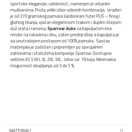
sportske elegancije, udobnosti , namenjen je urbanim
muškarcima. Pruža veliki izbor odevnih kombinacija. Izrađen
je od 370 gramskog pamuka šardonirani futer PLIŠ – finog i
glatkog tkanja, ojačan elegantnom trakom i duplim štepom
duž vrata i ramena,
Sparrow duks
sa kapuljačom ima
render na rukavima i dnu, zatim prednji džep a kapuljača je
sa unutrašnjom postavom od 100% pamuka. Sastav
materijala je zaštićen i pripremljen po specijalnim
zahtevima i statutima kompanije Sparrow. Dostupne
veličine:XS S M L XL 2XL 3XL . Izbor od 19 boja. Minimalna
mogućnost skupljanja, od 3 do 5 %.
MATERIJALI