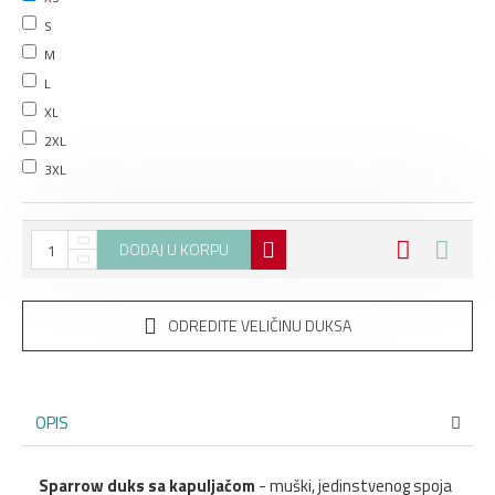
S
M
L
XL
2XL
3XL
DODAJ U KORPU
ODREDITE VELIČINU DUKSA
OPIS
Sparrow duks sa kapuljačom
- muški, jedinstvenog spoja