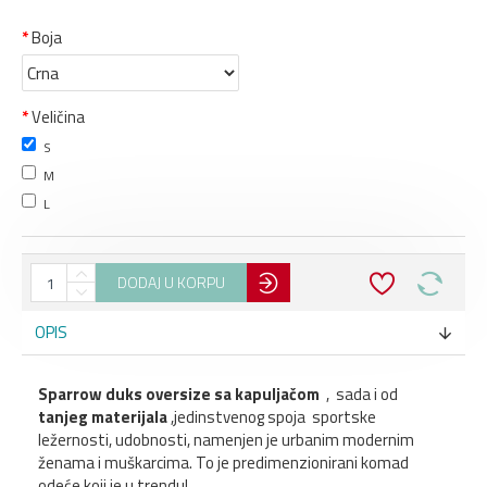
Boja
Veličina
S
M
L
DODAJ U KORPU
OPIS
Sparrow duks oversize sa kapuljačom
, sada i od
tanjeg materijala
,jedinstvenog spoja sportske
ležernosti, udobnosti, namenjen je urbanim modernim
ženama i muškarcima. To je predimenzionirani komad
odeće koji je u trendu!