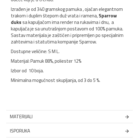
Izrađen je od 340 gramskog pamuka , ojačan elegantnom
trakom i duplim štepom duž vrata i ramena,
Sparrow
duks
sa kapuljačom ima render na rukavima i dnu, a
kapuljača je sa unutrašnjom postavom od 100% pamuka.
Sastav materijala je zaštićen i pripremljen po specijalnim
zahtevima i statutima kompanije Sparrow.
Dostupne veličine: S M L.
Materijal: Pamuk 88%, poliester 12%
Izbor od 10 boja.
Minimalna mogućnost skupljanja, od 3 do 5 %.
MATERIJALI
ISPORUKA